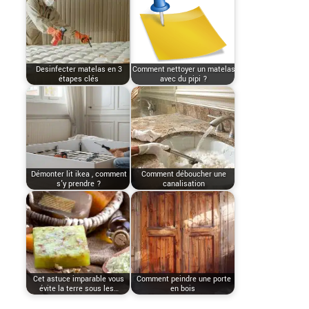
Desinfecter matelas en 3
Comment nettoyer un matelas
étapes clés
avec du pipi ?
Démonter lit ikea , comment
Comment déboucher une
s'y prendre ?
canalisation
Cet astuce imparable vous
Comment peindre une porte
évite la terre sous les…
en bois