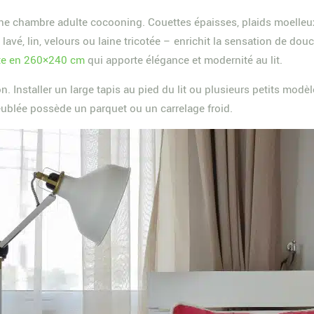
ne chambre adulte cocooning. Couettes épaisses, plaids moelleux 
 lavé, lin, velours ou laine tricotée – enrichit la sensation de do
te en 260×240 cm
qui apporte élégance et modernité au lit.
. Installer un large tapis au pied du lit ou plusieurs petits mod
eublée possède un parquet ou un carrelage froid.