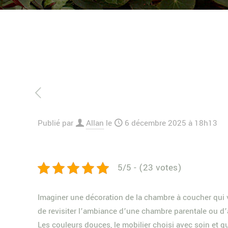
Publié par
Allan
le
6 décembre 2025 à 18h13
5/5 - (23 votes)
Imaginer une décoration de la chambre à coucher qui v
de revisiter l’ambiance d’une chambre parentale ou d’ap
Les couleurs douces, le mobilier choisi avec soin et 