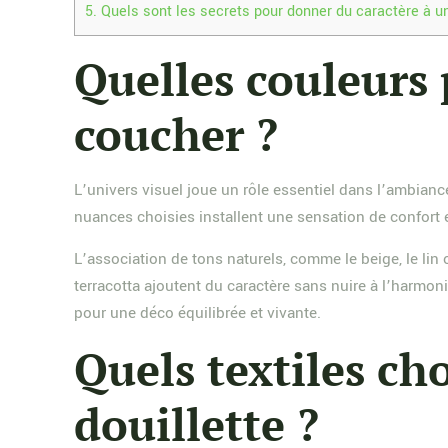
5.
Quels sont les secrets pour donner du caractère à 
Quelles couleurs 
coucher ?
L’univers visuel joue un rôle essentiel dans l’ambian
nuances choisies installent une sensation de confort e
L’association de tons naturels, comme le beige, le lin
terracotta ajoutent du caractère sans nuire à l’harmon
pour une déco équilibrée et vivante.
Quels textiles ch
douillette ?