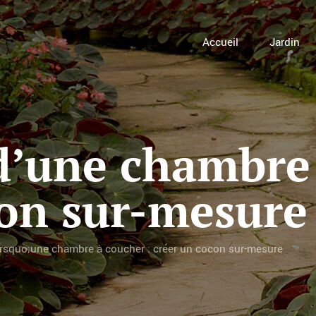
Accueil
Jardin
d’une chambre 
con sur-mesure
rsquo;une chambre à coucher : créer un cocon sur-mesure