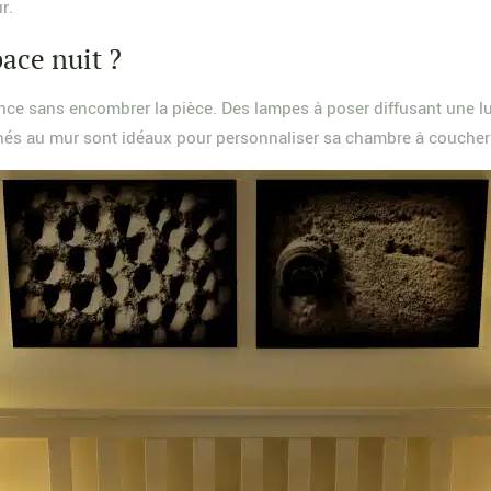
r.
ace nuit ?
nce sans encombrer la pièce. Des lampes à poser diffusant une lu
chés au mur sont idéaux pour personnaliser sa chambre à coucher