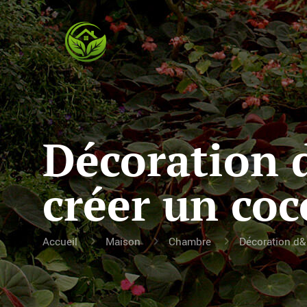
Décoration 
créer un co
Accueil
Maison
Chambre
Décoration d&