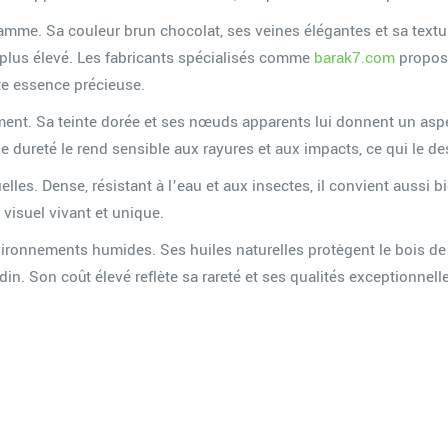
amme. Sa couleur brun chocolat, ses veines élégantes et sa texture
ix plus élevé. Les fabricants spécialisés comme
barak7.com
propose
tte essence précieuse.
ement. Sa teinte dorée et ses nœuds apparents lui donnent un aspec
le dureté le rend sensible aux rayures et aux impacts, ce qui le
es. Dense, résistant à l’eau et aux insectes, il convient aussi bien
 visuel vivant et unique.
ronnements humides. Ses huiles naturelles protègent le bois de l
din. Son coût élevé reflète sa rareté et ses qualités exceptionnell