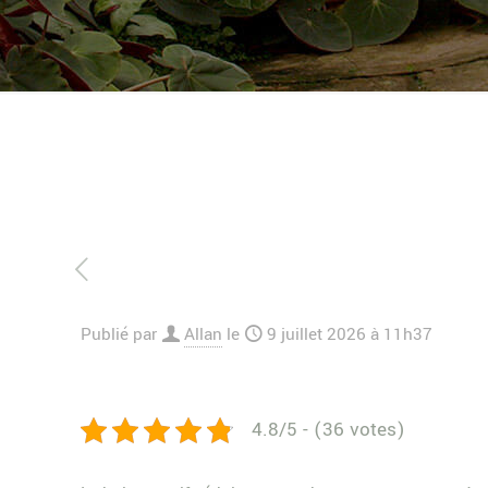
Publié par
Allan
le
9 juillet 2026 à 11h37
4.8/5 - (36 votes)