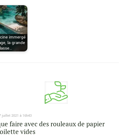
scine immergé
age, la grande
lasse…
7 juillet 2021 à 16h43
que faire avec des rouleaux de papier
toilette vides