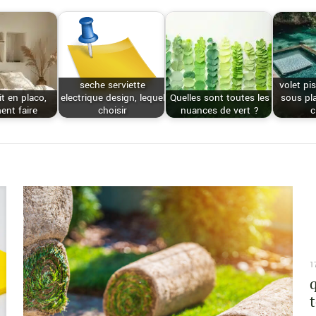
seche serviette
volet pi
it en placo,
electrique design, lequel
Quelles sont toutes les
sous pl
nt faire
choisir
nuances de vert ?
c
1