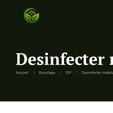
Desinfecter 
Accueil
Bricolage
DIY
Desinfecter matel