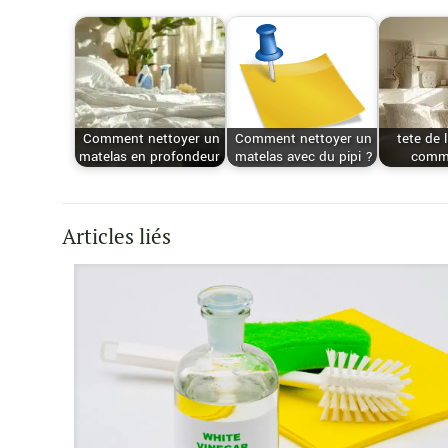
Comment nettoyer un
Comment nettoyer un
tete de l
matelas en profondeur
matelas avec du pipi ?
comme
Articles liés