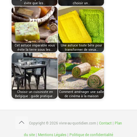
évite que les…
choisir un…
Cet astuce imparable vous
Une astuce toute bête pour
évite la terre sous les…
transformer de vieux…
Choisir un cuisiniste en
Comment aménager une salle
Belgique : guide pratique…
de cinéma à la maison
Copyright © 2026 vivre-au-quotidien.com |
Contact
|
Plan
du site
|
Mentions Légales
|
Politique de confidentialité