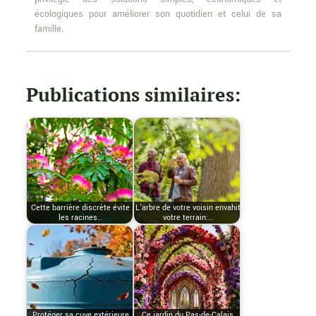
écologiques pour améliorer son quotidien et celui de sa
famille.
Publications similaires:
Cette barrière discrète évite
L’arbre de votre voisin envahit
les racines…
votre terrain:…
Protéger sa cuve extérieure
Ce jardin du Pas-de-Calais