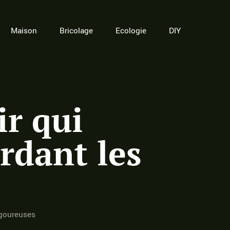
Maison
Bricolage
Ecologie
DIY
ir qui
rdant les
igoureuses