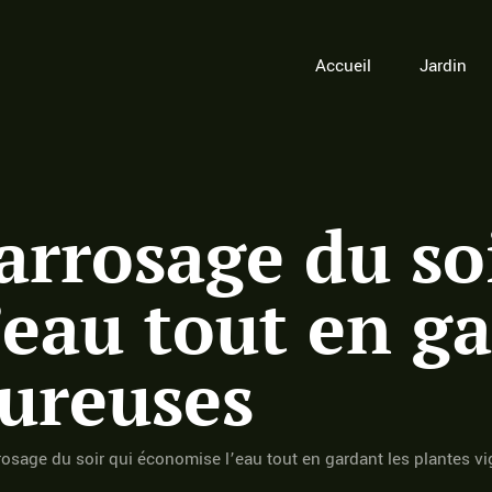
Accueil
Jardin
’arrosage du so
eau tout en ga
oureuses
rrosage du soir qui économise l’eau tout en gardant les plantes v