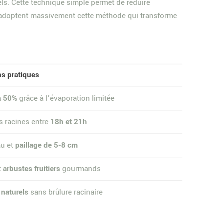
ls. Cette technique simple permet de réduire
s adoptent massivement cette méthode qui transforme
ns pratiques
à 50%
grâce à l’évaporation limitée
s racines entre
18h et 21h
au et
paillage de 5-8 cm
t
arbustes fruitiers
gourmands
 naturels
sans brûlure racinaire