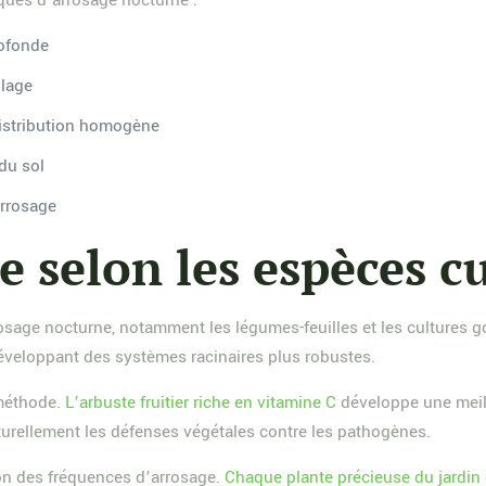
iques d’arrosage nocturne :
rofonde
llage
distribution homogène
 du sol
arrosage
e selon les espèces cu
rrosage nocturne, notamment les légumes-feuilles et les cultures
développant des systèmes racinaires plus robustes.
 méthode.
L’arbuste fruitier riche en vitamine C
développe une meill
aturellement les défenses végétales contre les pathogènes.
on des fréquences d’arrosage.
Chaque plante précieuse du jardin