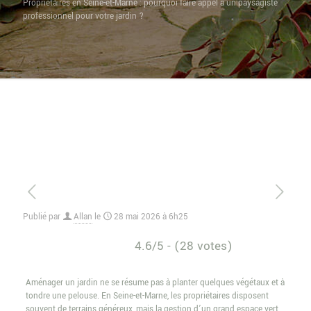
Propriétaires en Seine-et-Marne : pourquoi faire appel à un paysagiste
professionnel pour votre jardin ?
Publié par
Allan
le
28 mai 2026 à 6h25
4.6/5 - (28 votes)
Aménager un jardin ne se résume pas à planter quelques végétaux et à
tondre une pelouse. En Seine-et-Marne, les propriétaires disposent
souvent de terrains généreux, mais la gestion d’un grand espace vert