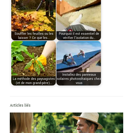
Souffler les feuilles ou les
Pourquoi il est essentiel de
laisser ? Ce que les…
vérifier l’isolation du…
Installez des panneaux
La méthode des paysagistes
solaires photovoltaïques chez
(et de mon grand-père)…
vous
Articles liés