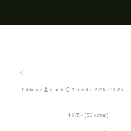
Publié par
Allan
le
22 octobre 2025 à 13h25
4.8/5 - (50 votes)