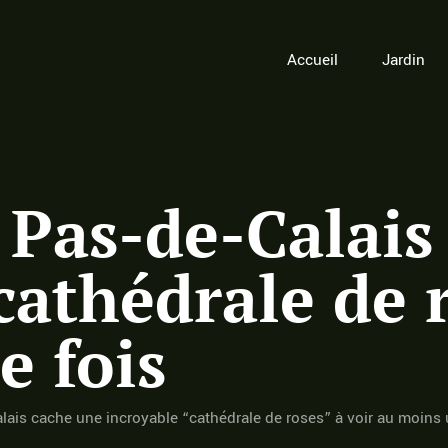
Accueil
Jardin
 Pas-de-Calais
cathédrale de r
e fois
alais cache une incroyable “cathédrale de roses” à voir au moins 