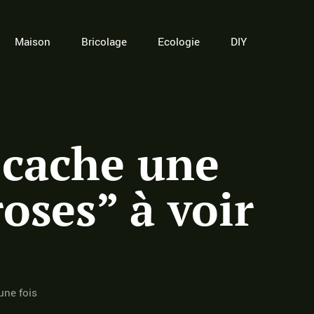
Maison
Bricolage
Ecologie
DIY
 cache une
oses” à voir
une fois