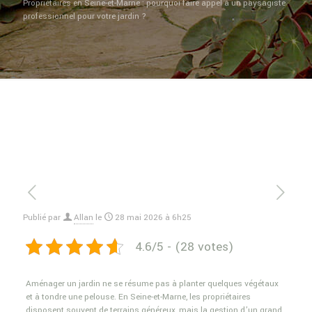
Propriétaires en Seine-et-Marne : pourquoi faire appel à un paysagiste
professionnel pour votre jardin ?
Publié par
Allan
le
28 mai 2026 à 6h25
4.6/5 - (28 votes)
Aménager un jardin ne se résume pas à planter quelques végétaux
et à tondre une pelouse. En Seine-et-Marne, les propriétaires
disposent souvent de terrains généreux, mais la gestion d’un grand