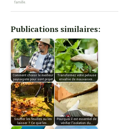
famille.
Publications similaires:
Comment choisir le meilleur
Transformez votre pelouse
paysagiste pour sont projet
envahie de mauvaises…
Souffler les feuilles ou les
Pourquoi il est essentiel de
laisser ? Ce que les…
vérifier l’isolation du…