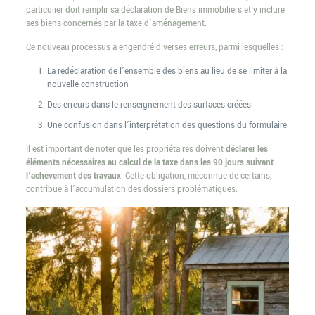
particulier doit remplir sa déclaration de Biens immobiliers et y inclure
ses biens concernés par la taxe d’aménagement.
Ce nouveau processus a engendré diverses erreurs, parmi lesquelles :
La redéclaration de l’ensemble des biens au lieu de se limiter à la
nouvelle construction
Des erreurs dans le renseignement des surfaces créées
Une confusion dans l’interprétation des questions du formulaire
Il est important de noter que les propriétaires doivent
déclarer les
éléments nécessaires au calcul de la taxe dans les 90 jours suivant
l’achèvement des travaux
. Cette obligation, méconnue de certains,
contribue à l’accumulation des dossiers problématiques.