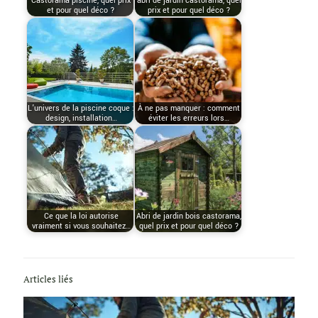
Castorama piscine, quel prix
abri de jardin castorama, quel
et pour quel déco ?
prix et pour quel déco ?
L’univers de la piscine coque :
À ne pas manquer : comment
design, installation…
éviter les erreurs lors…
Ce que la loi autorise
Abri de jardin bois castorama,
vraiment si vous souhaitez…
quel prix et pour quel déco ?
Articles liés