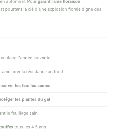
etien automnal. Pour
garantir une floraison
, est pourtant la clé d’une explosion florale digne des
taculaire l’année suivante
 améliorer la résistance au froid
server les feuilles saines
rotéger les plantes du gel
ent
le feuillage sain
 touffes
tous les 4-5 ans