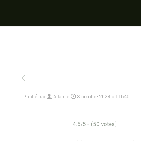
Publié par
Allan
le
8 octobre 2024 à 11h40
4.5/5 - (50 votes)