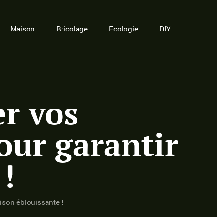
Maison
Bricolage
Ecologie
DIY
er vos
our garantir
!
aison éblouissante !