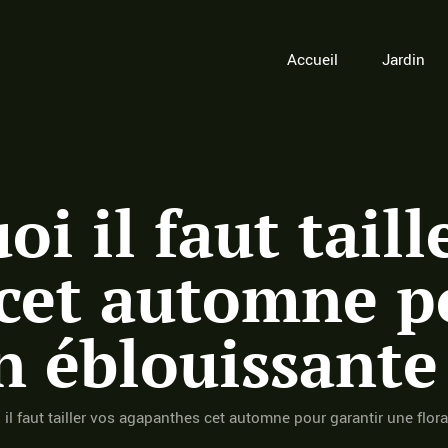
Accueil
Jardin
i il faut taill
cet automne p
n éblouissante 
 il faut tailler vos agapanthes cet automne pour garantir une flor