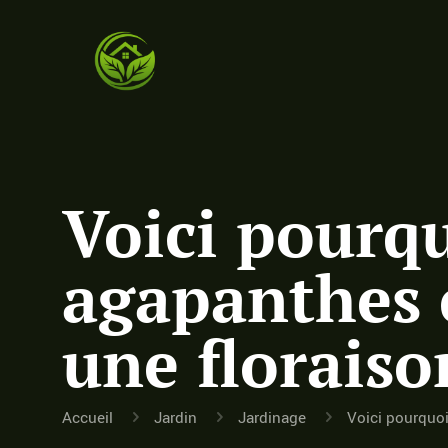
Voici pourquo
agapanthes 
une floraiso
Accueil
Jardin
Jardinage
Voici pourquoi