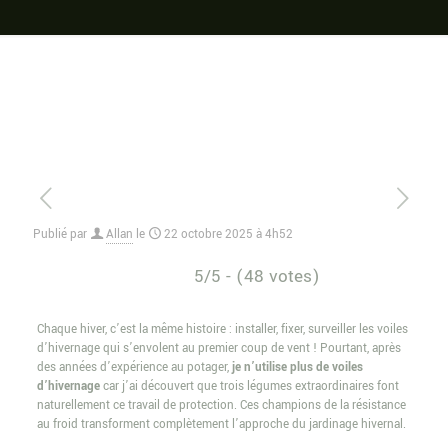
Publié par
Allan
le
22 octobre 2025 à 4h52
5/5 - (48 votes)
Chaque hiver, c’est la même histoire : installer, fixer, surveiller les voiles
d’hivernage qui s’envolent au premier coup de vent ! Pourtant, après
des années d’expérience au potager,
je n’utilise plus de voiles
d’hivernage
car j’ai découvert que trois légumes extraordinaires font
naturellement ce travail de protection. Ces champions de la résistance
au froid transforment complètement l’approche du jardinage hivernal.