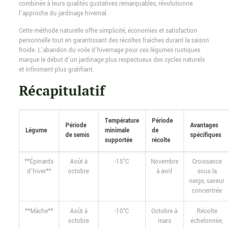
combinée à leurs qualités gustatives remarquables, révolutionne
l’approche du jardinage hivernal.
Cette méthode naturelle offre simplicité, économies et satisfaction
personnelle tout en garantissant des récoltes fraîches durant la saison
froide. L’abandon du voile d’hivernage pour ces légumes rustiques
marque le début d’un jardinage plus respectueux des cycles naturels
et infiniment plus gratifiant.
Récapitulatif
Température
Période
Période
Avantages
Légume
minimale
de
de semis
spécifiques
supportée
récolte
**Épinards
Août à
-15°C
Novembre
Croissance
d’hiver**
octobre
à avril
sous la
neige, saveur
concentrée
**Mâche**
Août à
-10°C
Octobre à
Récolte
octobre
mars
échelonnée,