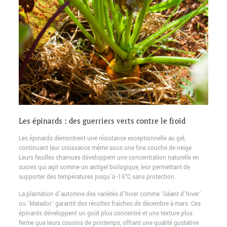
Les épinards : des guerriers verts contre le froid
Les épinards démontrent une résistance exceptionnelle au gel,
continuant leur croissance même sous une fine couche de neige.
Leurs feuilles charnues développent une concentration naturelle en
sucres qui agit comme un antigel biologique, leur permettant de
supporter des températures jusqu’à -15°C sans protection.
La plantation d’automne des variétés d’hiver comme ‘Géant d’hiver’
ou ‘Matador’ garantit des récoltes fraîches de décembre à mars. Ces
épinards développent un goût plus concentré et une texture plus
ferme que leurs cousins de printemps, offrant une qualité gustative