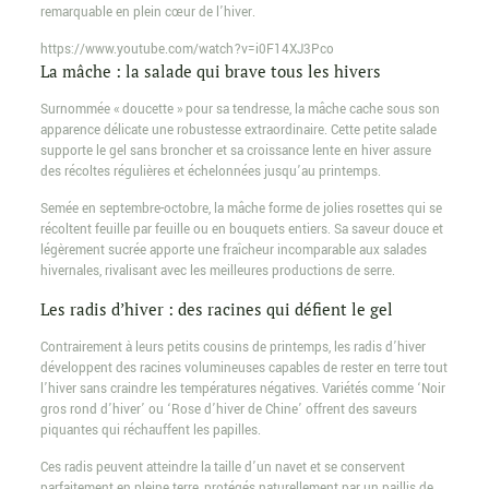
remarquable en plein cœur de l’hiver.
https://www.youtube.com/watch?v=i0F14XJ3Pco
La mâche : la salade qui brave tous les hivers
Surnommée « doucette » pour sa tendresse, la mâche cache sous son
apparence délicate une robustesse extraordinaire. Cette petite salade
supporte le gel sans broncher et sa croissance lente en hiver assure
des récoltes régulières et échelonnées jusqu’au printemps.
Semée en septembre-octobre, la mâche forme de jolies rosettes qui se
récoltent feuille par feuille ou en bouquets entiers. Sa saveur douce et
légèrement sucrée apporte une fraîcheur incomparable aux salades
hivernales, rivalisant avec les meilleures productions de serre.
Les radis d’hiver : des racines qui défient le gel
Contrairement à leurs petits cousins de printemps, les radis d’hiver
développent des racines volumineuses capables de rester en terre tout
l’hiver sans craindre les températures négatives. Variétés comme ‘Noir
gros rond d’hiver’ ou ‘Rose d’hiver de Chine’ offrent des saveurs
piquantes qui réchauffent les papilles.
Ces radis peuvent atteindre la taille d’un navet et se conservent
parfaitement en pleine terre, protégés naturellement par un paillis de