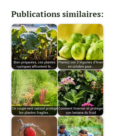
Publications similaires:
Bien préparées, ces plantes
Plantez ces 3 légumes d'hiver
rustiques affrontent le…
en octobre pour…
Ce coupe-vent naturel protège
Comment hiverner et protéger
les plantes fragiles…
son lantana du froid