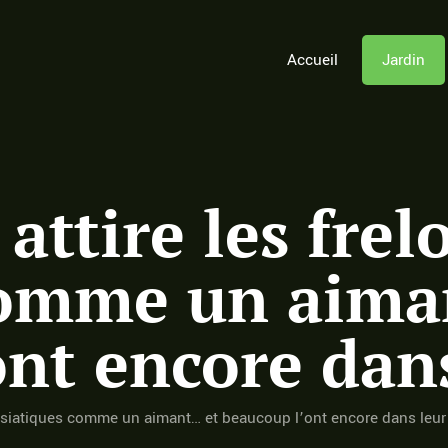
Accueil
Jardin
attire les frel
comme un aima
nt encore dans
s asiatiques comme un aimant… et beaucoup l’ont encore dans leur 