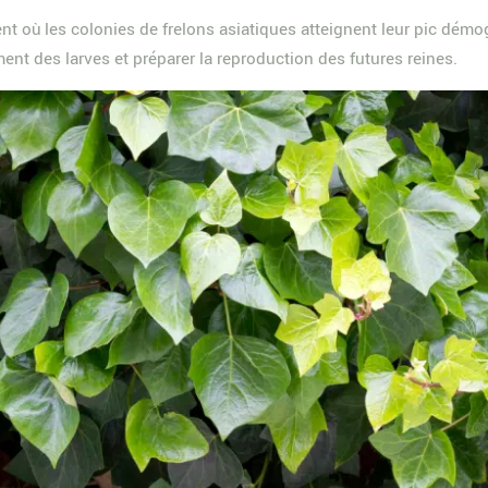
ù les colonies de frelons asiatiques atteignent leur pic démogra
nt des larves et préparer la reproduction des futures reines.