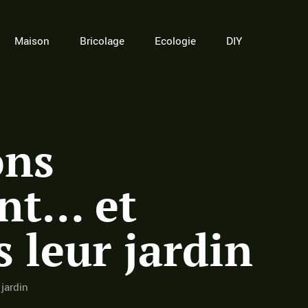
Maison
Bricolage
Ecologie
DIY
ons
nt… et
 leur jardin
jardin