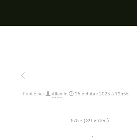
Publié par
Allan
le
25 octobre 2025 à 19h55
5/5 - (39 votes)