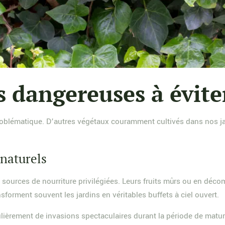
s dangereuses à évite
roblématique. D’autres végétaux couramment cultivés dans nos jard
 naturels
es sources de nourriture privilégiées. Leurs fruits mûrs ou en déc
sforment souvent les jardins en véritables buffets à ciel ouvert.
lièrement de invasions spectaculaires durant la période de maturat