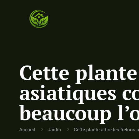
Cette plante 
asiatiques 
beaucoup l’o
Accueil
Jardin
Cette plante attire les frelon