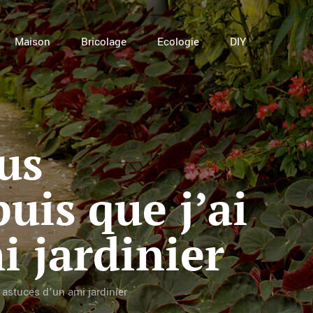
Maison
Bricolage
Ecologie
DIY
us
uis que j’ai
i jardinier
 astuces d’un ami jardinier