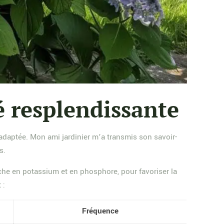
té resplendissante
n adaptée. Mon ami jardinier m’a transmis son savoir-
s.
 riche en potassium et en phosphore, pour favoriser la
 :
Fréquence