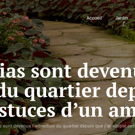
Accueil
Jardin
ias sont deven
 du quartier dep
stuces d’un am
 sont devenus l’attraction du quartier depuis que j’ai adopté ces