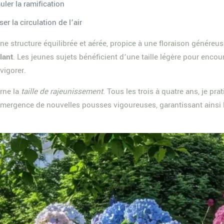
ler la ramification
r la circulation de l’air
e structure équilibrée et aérée, propice à une floraison généreus
lant
. Les jeunes sujets bénéficient d’une taille légère pour encou
vigorer.
rne la
taille de rajeunissement
. Tous les trois à quatre ans, je pr
l’émergence de nouvelles pousses vigoureuses, garantissant ainsi