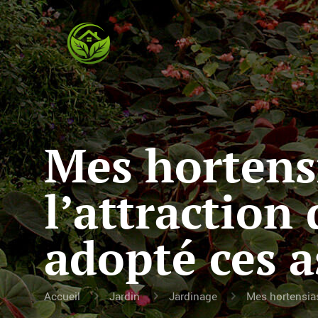
Mes hortens
l’attraction
adopté ces a
Accueil
Jardin
Jardinage
Mes hortensias