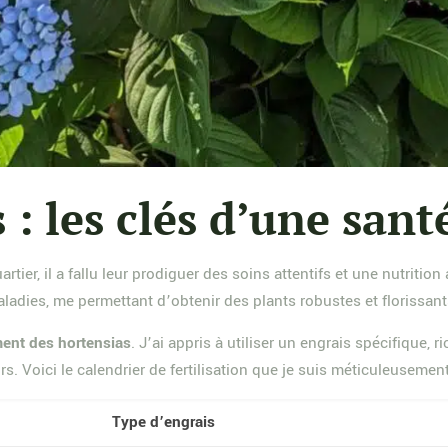
 : les clés d’une san
tier, il a fallu leur prodiguer des soins attentifs et une nutritio
maladies, me permettant d’obtenir des plants robustes et florissant
ement des hortensias
. J’ai appris à utiliser un engrais spécifique,
s. Voici le calendrier de fertilisation que je suis méticuleusement
Type d’engrais