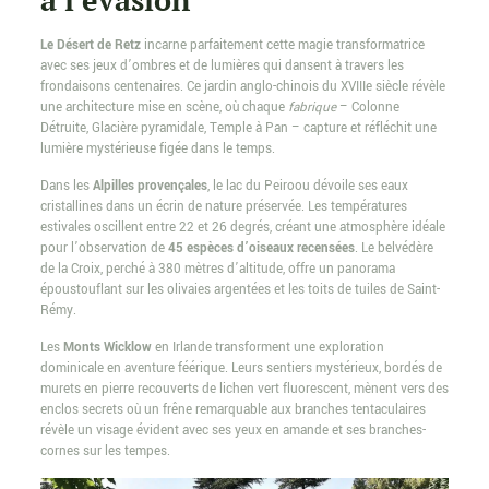
à l’évasion
Le Désert de Retz
incarne parfaitement cette magie transformatrice
avec ses jeux d’ombres et de lumières qui dansent à travers les
frondaisons centenaires. Ce jardin anglo-chinois du XVIIIe siècle révèle
une architecture mise en scène, où chaque
fabrique
– Colonne
Détruite, Glacière pyramidale, Temple à Pan – capture et réfléchit une
lumière mystérieuse figée dans le temps.
Dans les
Alpilles provençales
, le lac du Peiroou dévoile ses eaux
cristallines dans un écrin de nature préservée. Les températures
estivales oscillent entre 22 et 26 degrés, créant une atmosphère idéale
pour l’observation de
45 espèces d’oiseaux recensées
. Le belvédère
de la Croix, perché à 380 mètres d’altitude, offre un panorama
époustouflant sur les olivaies argentées et les toits de tuiles de Saint-
Rémy.
Les
Monts Wicklow
en Irlande transforment une exploration
dominicale en aventure féérique. Leurs sentiers mystérieux, bordés de
murets en pierre recouverts de lichen vert fluorescent, mènent vers des
enclos secrets où un frêne remarquable aux branches tentaculaires
révèle un visage évident avec ses yeux en amande et ses branches-
cornes sur les tempes.