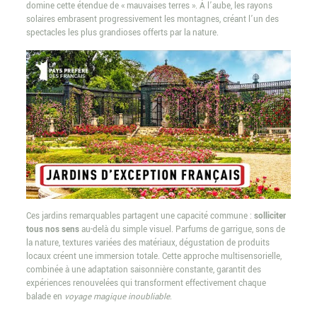
domine cette étendue de « mauvaises terres ». À l’aube, les rayons
solaires embrasent progressivement les montagnes, créant l’un des
spectacles les plus grandioses offerts par la nature.
Ces jardins remarquables partagent une capacité commune :
solliciter
tous nos sens
au-delà du simple visuel. Parfums de garrigue, sons de
la nature, textures variées des matériaux, dégustation de produits
locaux créent une immersion totale. Cette approche multisensorielle,
combinée à une adaptation saisonnière constante, garantit des
expériences renouvelées qui transforment effectivement chaque
balade en
voyage magique inoubliable
.