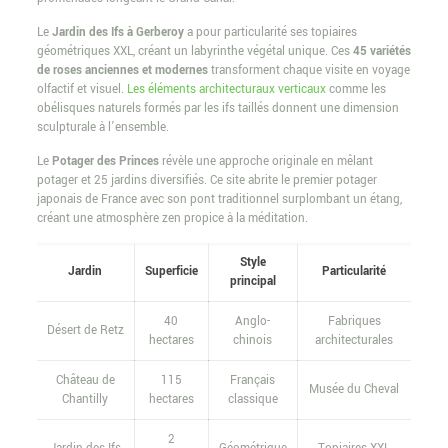
Le
Jardin des Ifs à Gerberoy
a pour particularité ses topiaires
géométriques XXL, créant un labyrinthe végétal unique. Ces
45 variétés
de roses anciennes et modernes
transforment chaque visite en voyage
olfactif et visuel.
Les éléments architecturaux verticaux
comme les
obélisques naturels formés par les ifs taillés donnent une dimension
sculpturale à l’ensemble.
Le
Potager des Princes
révèle une approche originale en mêlant
potager et 25 jardins diversifiés. Ce site abrite le premier potager
japonais de France avec son pont traditionnel surplombant un étang,
créant une atmosphère zen propice à la méditation.
Style
Jardin
Superficie
Particularité
principal
40
Anglo-
Fabriques
Désert de Retz
hectares
chinois
architecturales
Château de
115
Français
Musée du Cheval
Chantilly
hectares
classique
2