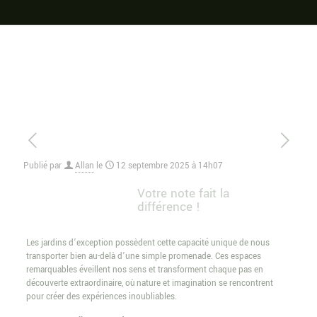
Publié par
Allan
le
12 septembre 2025 à 14h07
Votre note fait la
différence !
Les jardins d’exception possèdent cette capacité unique de nous
transporter bien au-delà d’une simple promenade. Ces espaces
remarquables éveillent nos sens et transforment chaque pas en
découverte extraordinaire, où nature et imagination se rencontrent
pour créer des expériences inoubliables.