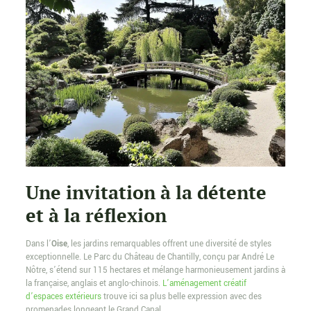
Une invitation à la détente
et à la réflexion
Dans l’
Oise
, les jardins remarquables offrent une diversité de styles
exceptionnelle. Le Parc du Château de Chantilly, conçu par André Le
Nôtre, s’étend sur 115 hectares et mélange harmonieusement jardins à
la française, anglais et anglo-chinois.
L’aménagement créatif
d’espaces extérieurs
trouve ici sa plus belle expression avec des
promenades longeant le Grand Canal.