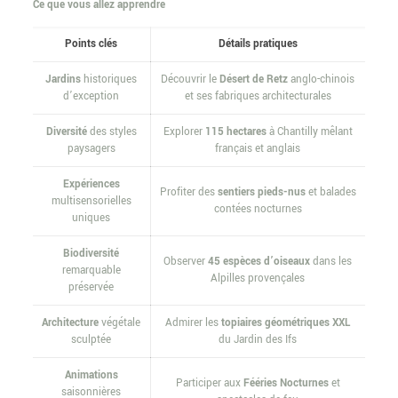
Ce que vous allez apprendre
Points clés
Détails pratiques
Jardins
historiques
Découvrir le
Désert de Retz
anglo-chinois
d’exception
et ses fabriques architecturales
Diversité
des styles
Explorer
115 hectares
à Chantilly mêlant
paysagers
français et anglais
Expériences
Profiter des
sentiers pieds-nus
et balades
multisensorielles
contées nocturnes
uniques
Biodiversité
Observer
45 espèces d’oiseaux
dans les
remarquable
Alpilles provençales
préservée
Architecture
végétale
Admirer les
topiaires géométriques XXL
sculptée
du Jardin des Ifs
Animations
Participer aux
Fééries Nocturnes
et
saisonnières