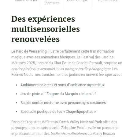
Jardin des Ifs
Géométrique
Topiaires XXL
hectares
Des expériences
multisensorielles
renouvelées
Le
Parc de Wesserling
illustre parfaitement cette transformation
magique avec ses animations féeriques. Le Festival des Jardins
Métissés 2025, inspiré du Chat Botté de Charles Perrault, propose un
sentier pieds-nus sensoriel
et un
potager textile pédagogique
. Les
Fééries Nocturnes transforment les jardins en univers féerique avec :
Ambiances colorées et sons d’ambiance mystérieux
Jeu de piste « L’Enigme du Marquis » interactif
Balade contée nocturne avec personnages costumés
Spectacle poétique de feu « Chaperlipopettes »
Dans des registres différents,
Death Valley National Park
offre des
paysages lunaires saisissants. Zabriskie Point révèle un panorama
impressionnant sur des
badlands multicolores
où Manly Beacon