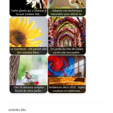
Cette plante qui s’illumine à
Adoptez ces techniques
la nuit tombée fait…
naturelles pour attirer le…
Le tournesol : cet parfait allié
Ce jardin du Pas-de-Calais
des oiseaux dans…
cache une incroyable…
Ces 10 astuces simples
Tendances déco 2025 : styles,
feront de votre jardin…
couleurs et matériaux…
Articles liés