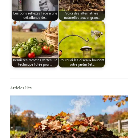
Les bons réflexes face à une
Voici des alternatives
défaillance de…
naturelles aux engrais…
Dernières tomates vertes : la
Pourquoi les oiseaux boudent
technique futée pour…
votre jardin (et…
Articles liés