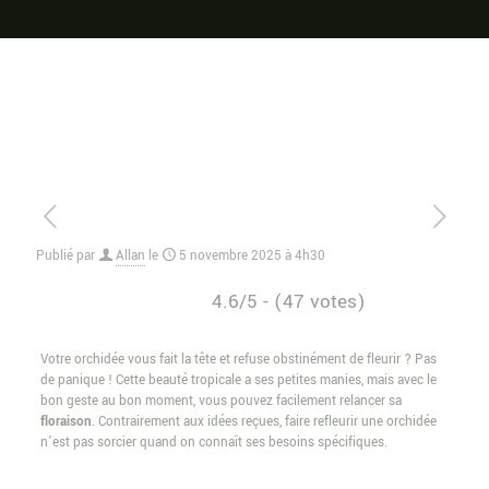
Publié par
Allan
le
5 novembre 2025 à 4h30
4.6/5 - (47 votes)
Votre orchidée vous fait la tête et refuse obstinément de fleurir ? Pas
de panique ! Cette beauté tropicale a ses petites manies, mais avec le
bon geste au bon moment, vous pouvez facilement relancer sa
floraison
. Contrairement aux idées reçues, faire refleurir une orchidée
n’est pas sorcier quand on connaît ses besoins spécifiques.