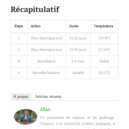
Récapitulatif
Étape
Action
Durée
Température
1
Choc thermique nuit
15-20 jours
16-18°C
2
Choc thermique jour
15-20 jours
22-24°C
3
Surveillance
2-4 mois
Stable
4
Nouvelle floraison
Variable
20-22°C
À propos
Articles récents
Allan
Un passionné de maison et de jardinage.
Toujours à la recherche d’idées pratiques, il