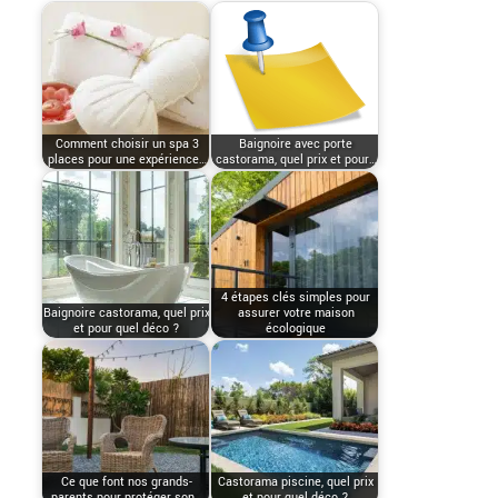
Comment choisir un spa 3
Baignoire avec porte
places pour une expérience…
castorama, quel prix et pour…
4 étapes clés simples pour
Baignoire castorama, quel prix
assurer votre maison
et pour quel déco ?
écologique
Ce que font nos grands-
Castorama piscine, quel prix
parents pour protéger son…
et pour quel déco ?