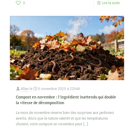
0
Lire la suite
Allan
le
5 novembre 2025 à 22h46
Compost en novembre : l’ingrédient inattendu qui double
la vitesse de décomposition
Le mois de novembre réserve bien des surprises aux jardiniers
avertis. Alors que la nature ralentit et que les températures
chutent, votre compost en novembre peut
[…]