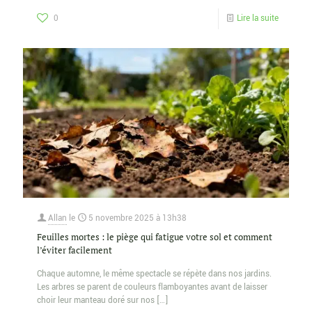
0
Lire la suite
Allan
le
5 novembre 2025 à 13h38
Feuilles mortes : le piège qui fatigue votre sol et comment
l’éviter facilement
Chaque automne, le même spectacle se répète dans nos jardins.
Les arbres se parent de couleurs flamboyantes avant de laisser
choir leur manteau doré sur nos
[…]