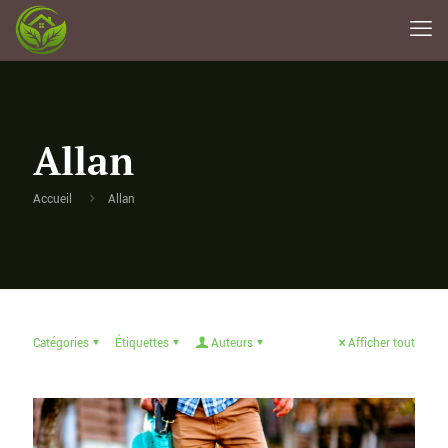
Allan
Accueil
Allan
Catégories
Étiquettes
Auteurs
Afficher tout