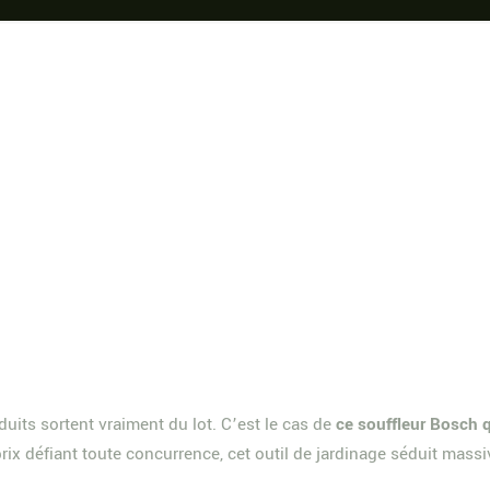
uits sortent vraiment du lot. C’est le cas de
ce souffleur Bosch q
rix défiant toute concurrence, cet outil de jardinage séduit massi