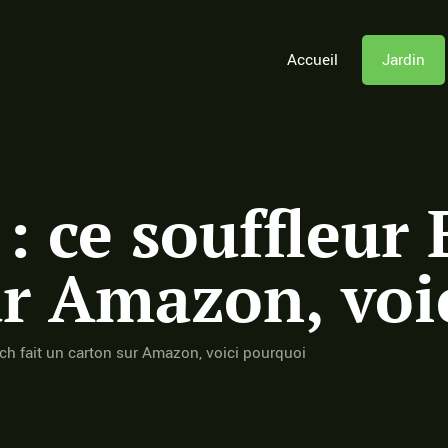
Accueil
Jardin
: ce souffleur 
ur Amazon, voi
ch fait un carton sur Amazon, voici pourquoi