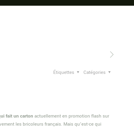
Étiquettes
Catégories
ui fait un carton
actuellement en promotion flash sur
vement les bricoleurs français. Mais qu’est-ce qui