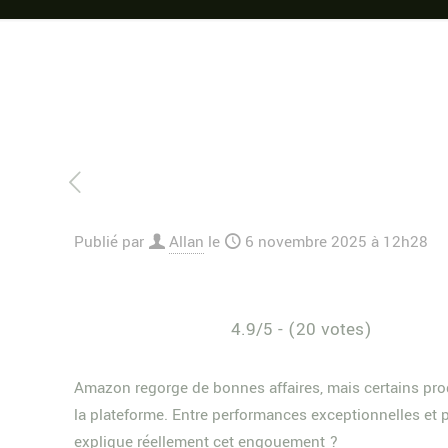
Publié par
Allan
le
6 novembre 2025 à 12h28
4.9/5 - (20 votes)
Amazon regorge de bonnes affaires, mais certains prod
la plateforme. Entre performances exceptionnelles et p
explique réellement cet engouement ?