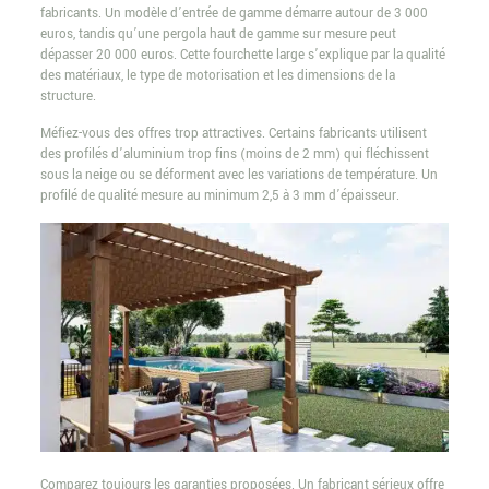
fabricants. Un modèle d’entrée de gamme démarre autour de 3 000
euros, tandis qu’une pergola haut de gamme sur mesure peut
dépasser 20 000 euros. Cette fourchette large s’explique par la qualité
des matériaux, le type de motorisation et les dimensions de la
structure.
Méfiez-vous des offres trop attractives. Certains fabricants utilisent
des profilés d’aluminium trop fins (moins de 2 mm) qui fléchissent
sous la neige ou se déforment avec les variations de température. Un
profilé de qualité mesure au minimum 2,5 à 3 mm d’épaisseur.
Comparez toujours les garanties proposées. Un fabricant sérieux offre