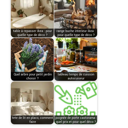
table à repasser ikea : pour
range buche interieur ikea :
quelle type de déco ?
pour quelle type de déco ?
Quel arbre pour petit jardin
tableau temps de cuisson
choisir ?
autocuiseur
tete de lit en placo, comment
poignée de porte castorama :
faire
quel prix et pour quel déco ?