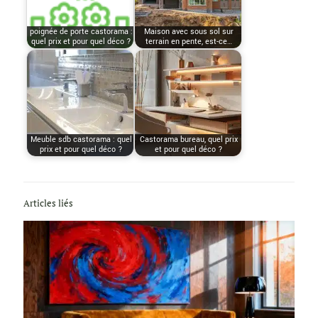
poignée de porte castorama :
Maison avec sous sol sur
quel prix et pour quel déco ?
terrain en pente, est-ce…
Meuble sdb castorama : quel
Castorama bureau, quel prix
prix et pour quel déco ?
et pour quel déco ?
Articles liés