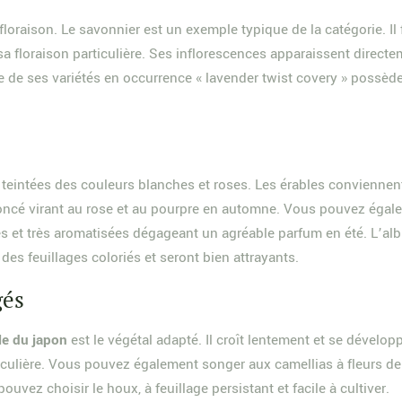
 floraison. Le savonnier est un exemple typique de la catégorie. Il
 floraison particulière. Ses inflorescences apparaissent directe
e de ses variétés en occurrence « lavender twist covery » possèd
les teintées des couleurs blanches et roses. Les érables convienn
 foncé virant au rose et au pourpre en automne. Vous pouvez éga
es et très aromatisées dégageant un agréable parfum en été. L’albiz
es feuillages coloriés et seront bien attrayants.
gés
le du japon
est le végétal adapté. Il croît lentement et se dévelo
iculière. Vous pouvez également songer aux camellias à fleurs de 
ouvez choisir le houx, à feuillage persistant et facile à cultiver.