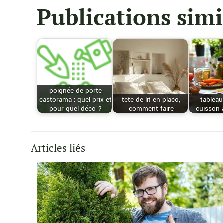
Publications simi
poignée de porte
castorama : quel prix et
tete de lit en placo,
tablea
pour quel déco ?
comment faire
cuisson 
Articles liés