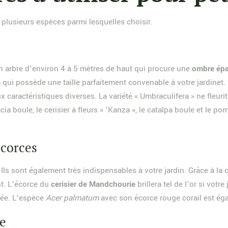
 plusieurs espèces parmi lesquelles choisir.
n arbre d’environ 4 à 5 mètres de haut qui procure une
ombre épa
a
qui possède une taille parfaitement convenable à votre jardinet.
ux caractéristiques diverses. La variété « Umbraculifera » ne fleur
acia boule, le cerisier à fleurs « ’Kanza », le catalpa boule et le
écorces
n. Ils sont également très indispensables à votre jardin. Grâce à l
nt. L’écorce du
cerisier de Mandchourie
brillera tel de l’or si votr
mée. L’espèce
Acer palmatum
avec son écorce rouge corail est ég
te