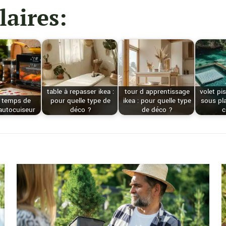
laires:
table à repasser ikea :
tour d apprentissage
volet pi
u temps de
pour quelle type de
ikea : pour quelle type
sous pl
autocuiseur
déco ?
de déco ?
c