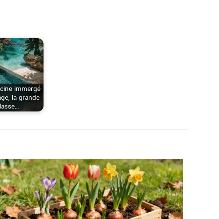
scine immergé
age, la grande
lasse…