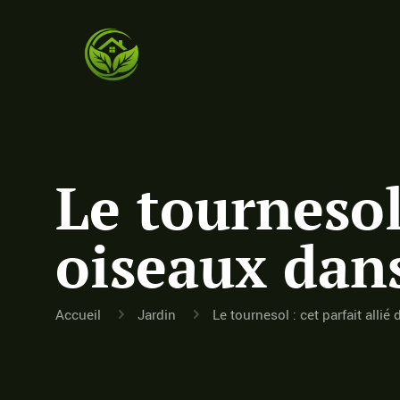
Le tournesol 
oiseaux dan
Accueil
Jardin
Le tournesol : cet parfait all