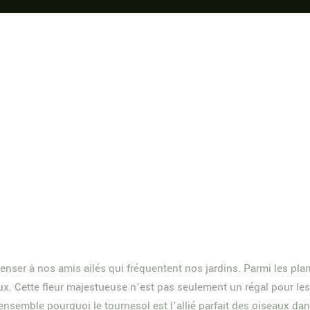
ser à nos amis ailés qui fréquentent nos jardins. Parmi les plante
x. Cette fleur majestueuse n’est pas seulement un régal pour les 
emble pourquoi le tournesol est l’allié parfait des oiseaux dan