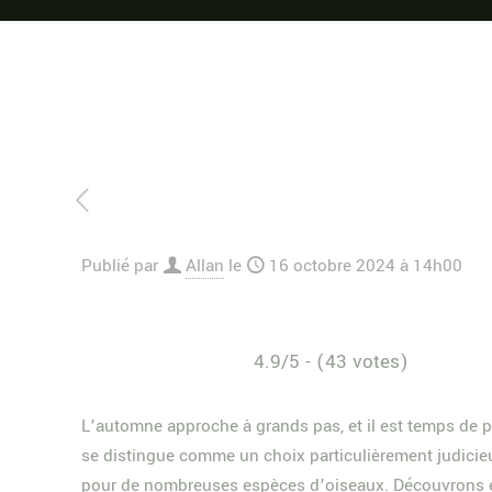
Publié par
Allan
le
16 octobre 2024 à 14h00
4.9/5 - (43 votes)
L’automne approche à grands pas, et il est temps de pen
se distingue comme un choix particulièrement judicieu
pour de nombreuses espèces d’oiseaux. Découvrons ens