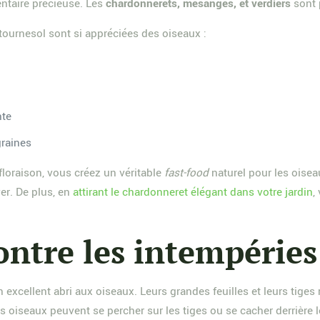
entaire précieuse. Les
chardonnerets, mésanges, et verdiers
sont p
tournesol sont si appréciées des oiseaux :
nte
graines
 floraison, vous créez un véritable
fast-food
naturel pour les oisea
ver. De plus, en
attirant le chardonneret élégant dans votre jardin
,
contre les intempérie
 un excellent abri aux oiseaux. Leurs grandes feuilles et leurs tige
s oiseaux peuvent se percher sur les tiges ou se cacher derrière 