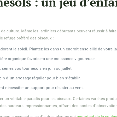
nesols : un jeu d’enf
 de culture. Même les jardiniers débutants peuvent réussir à fair
le refuge préféré des oiseaux :
dorent le soleil. Plantez-les dans un endroit ensoleillé de votre ja
atière organique favorisera une croissance vigoureuse.
 semez vos tournesols en juin ou juillet.
in d’un arrosage régulier pour bien s’établir.
nt nécessiter un support pour résister au vent.
 un véritable paradis pour les oiseaux. Certaines variétés produis
t des hauteurs impressionnantes, offrant des postes d’observation 
harmonieusement avec d’autres plantes qui
apportent de la couleu