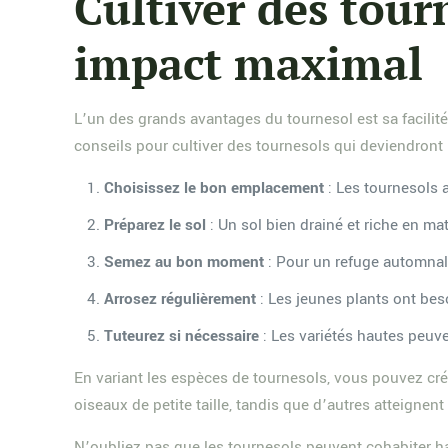
Cultiver des tour
impact maximal
L’un des grands avantages du tournesol est sa facilité
conseils pour cultiver des tournesols qui deviendront 
Choisissez le bon emplacement
: Les tournesols a
Préparez le sol
: Un sol bien drainé et riche en m
Semez au bon moment
: Pour un refuge automnal,
Arrosez régulièrement
: Les jeunes plants ont beso
Tuteurez si nécessaire
: Les variétés hautes peuve
En variant les espèces de tournesols, vous pouvez créer
oiseaux de petite taille, tandis que d’autres atteignen
N’oubliez pas que les tournesols peuvent cohabiter 