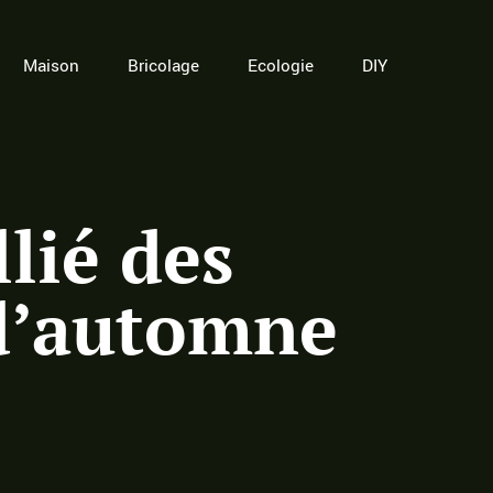
Maison
Bricolage
Ecologie
DIY
llié des
 d’automne