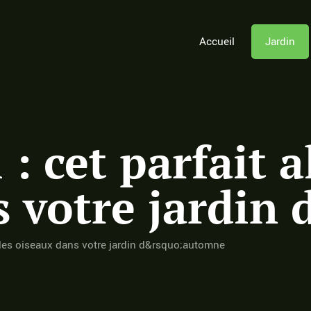
Accueil
Jardin
: cet parfait a
s votre jardin
ié des oiseaux dans votre jardin d&rsquo;automne