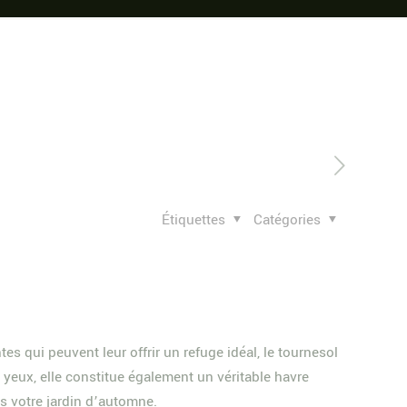
Étiquettes
Catégories
s qui peuvent leur offrir un refuge idéal, le tournesol
yeux, elle constitue également un véritable havre
s votre jardin d’automne.