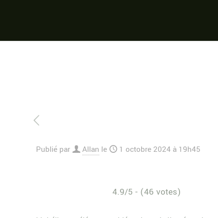
Publié par
Allan
le
1 octobre 2024 à 19h45
4.9/5 - (46 votes)