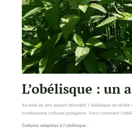
L’obélisque : un 
Au-delà de son aspect décoratif, l’obélisque se révèle
nombreuses cultures potagères. Voici comment l’obélisq
Cultures adaptées à l’obélisque :