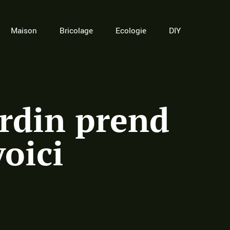
Maison
Bricolage
Ecologie
DIY
ardin prend
oici