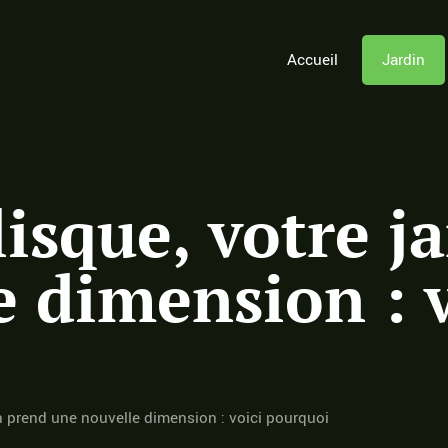
Accueil
Jardin
isque, votre j
 dimension : v
n prend une nouvelle dimension : voici pourquoi