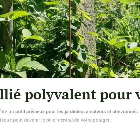
allié polyvalent pour 
 être un
outil précieux pour les jardiniers amateurs et chevronnés
.
ue peut devenir le pilier central de votre potager :