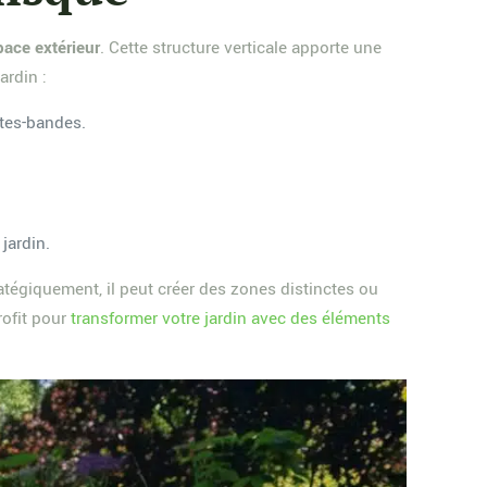
pace extérieur
. Cette structure verticale apporte une
ardin :
ates-bandes.
 jardin.
atégiquement, il peut créer des zones distinctes ou
rofit pour
transformer votre jardin avec des éléments