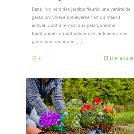
Dans l’univers des jardins fleuris, une variété de
géranium vivace bouleverse l’art du massif
estival. Contrairement aux pélargoniums
traditionnels ornant balcons et jardinières, ces
géraniums rustiques
[…]
0
Lire la suite