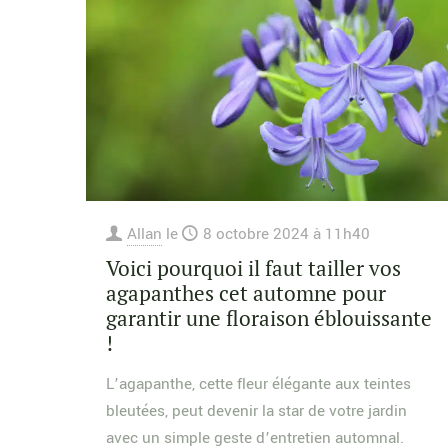
Allan
le
8 octobre 2024 à 11h40
Voici pourquoi il faut tailler vos
agapanthes cet automne pour
garantir une floraison éblouissante
!
L’agapanthe, cette fleur élégante aux teintes
bleutées, peut devenir la star de votre jardin
avec un simple geste d’entretien automnal.