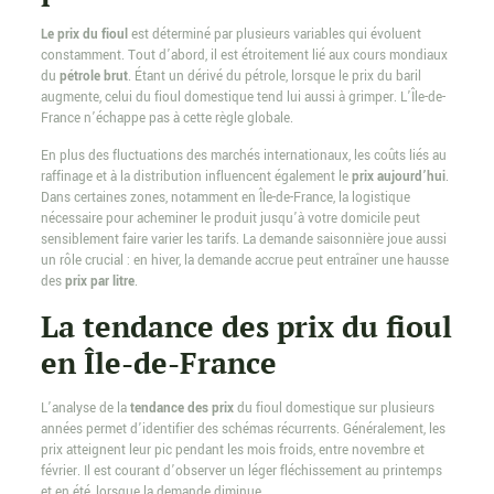
Le prix du fioul
est déterminé par plusieurs variables qui évoluent
constamment. Tout d’abord, il est étroitement lié aux cours mondiaux
du
pétrole brut
. Étant un dérivé du pétrole, lorsque le prix du baril
augmente, celui du fioul domestique tend lui aussi à grimper. L’Île-de-
France n’échappe pas à cette règle globale.
En plus des fluctuations des marchés internationaux, les coûts liés au
raffinage et à la distribution influencent également le
prix aujourd’hui
.
Dans certaines zones, notamment en Île-de-France, la logistique
nécessaire pour acheminer le produit jusqu’à votre domicile peut
sensiblement faire varier les tarifs. La demande saisonnière joue aussi
un rôle crucial : en hiver, la demande accrue peut entraîner une hausse
des
prix par litre
.
La tendance des prix du fioul
en Île-de-France
L’analyse de la
tendance des prix
du fioul domestique sur plusieurs
années permet d’identifier des schémas récurrents. Généralement, les
prix atteignent leur pic pendant les mois froids, entre novembre et
février. Il est courant d’observer un léger fléchissement au printemps
et en été, lorsque la demande diminue.