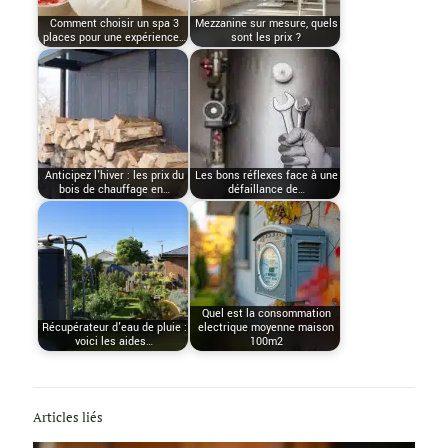
Comment choisir un spa 3
Mezzanine sur mesure, quels
places pour une expérience…
sont les prix ?
Anticipez l'hiver : les prix du
Les bons réflexes face à une
bois de chauffage en…
défaillance de…
Quel est la consommation
Récupérateur d'eau de pluie :
electrique moyenne maison
voici les aides…
100m2
Articles liés