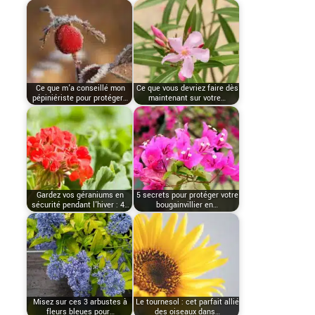
Ce que m’a conseillé mon
Ce que vous devriez faire dès
pépiniériste pour protéger…
maintenant sur votre…
Gardez vos géraniums en
5 secrets pour protéger votre
sécurité pendant l'hiver : 4…
bougainvillier en…
Misez sur ces 3 arbustes à
Le tournesol : cet parfait allié
fleurs bleues pour…
des oiseaux dans…