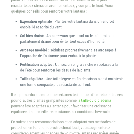
plante vigoureuse et en bonne santé sera naturellement plus
résistante aux stress environnementaux, y compris le froid. Voici
quelques conseils pour renforcer votre lantana :
Exposition optimale
: Plantez votre lantana dans un endroit
ensoleillé et abrité du vent.
Sol bien drainé
: Assurez-vous que le sol ou le substrat soit
parfaitement drainé pour éviter tout excès d’humidité.
Arrosage modéré
: Réduisez progressivement les arrosages à
l’approche de l’automne pour endurcir la plante.
Fertilisation adaptée
: Utilisez un engrais riche en potasse à la fin
de l’été pour renforcer les tissus de la plante.
Taille régulière
: Une taille légère en fin de saison aide à maintenir
une forme compacte plus résistante au froid.
Il est primordial de noter que certaines techniques d’entretien utilisées
pour d’autres plantes grimpantes comme
la taille du dipladenia
peuvent être adaptées au lantana pour favoriser une croissance
équilibrée et une meilleure résistance aux conditions hivernales.
En suivant ces recommandations et en adaptant vos méthodes de
protection en fonction de votre climat local, vous augmenterez
considérablement les chances de voir votre lantana prospérer année