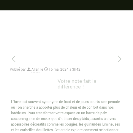
Publié par
Allan
le
15 mai 2024 à 3h42
Votre note fait la
différence !
L’hiver est souvent synonyme de froid et de jours courts, une période
où l’on cherche à apporter plus de chaleur et de confort dans nos
intérieurs. Pour transformer votre espace en un havre de paix
cocooning, rien de mieux que d’utiliser des
plaids
, assortis à divers
accessoires
décoratifs comme les bougies, les
guirlandes
lumineuses
et les corbeilles douillettes. Cet article explore comment sélectionner