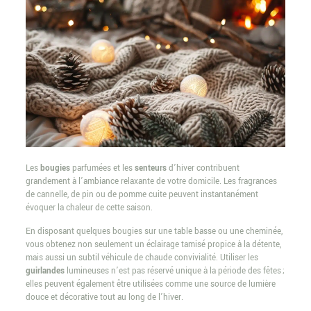
Les
bougies
parfumées et les
senteurs
d’hiver contribuent
grandement à l’ambiance relaxante de votre domicile. Les fragrances
de cannelle, de pin ou de pomme cuite peuvent instantanément
évoquer la chaleur de cette saison.
En disposant quelques bougies sur une table basse ou une cheminée,
vous obtenez non seulement un éclairage tamisé propice à la détente,
mais aussi un subtil véhicule de chaude convivialité. Utiliser les
guirlandes
lumineuses n’est pas réservé unique à la période des fêtes ;
elles peuvent également être utilisées comme une source de lumière
douce et décorative tout au long de l’hiver.