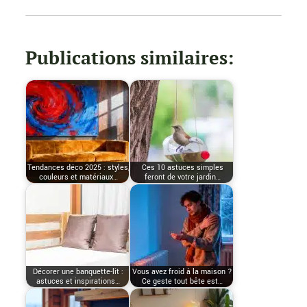
Publications similaires:
Tendances déco 2025 : styles,
Ces 10 astuces simples
couleurs et matériaux…
feront de votre jardin…
Décorer une banquette-lit :
Vous avez froid à la maison ?
astuces et inspirations…
Ce geste tout bête est…