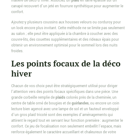
matière de déco d’hiver. Associez un
plaid
en laine épaisse sur un
canapé recouvert d’un jeté en fourrure synthétique pour augmenter le
confort.
Ajoutez-y plusieurs coussins aux housses velours ou corduroy pour
un look encore plus invitant. Cette méthode ne se limite pas seulement
au salon ; elle peut être appliquée à la chambre à coucher avec des
couvre-lits, des couettes supplémentaires et des rideaux épais pour
obtenir un environnement optimisé pour le sommeil lors des nuits
froides.
Les points focaux de la déco
hiver
Chacun de vos choix peut être stratégiquement utilisé pour diriger
l’attention vers des points focaux spécifiques dans une pièce. Une
grande corbeille remplie de
plaids
colorés près de la cheminée, un
centre de table orné de bougies et de
guirlandes
, ou encore un coin
lecture bien agencé avec une lampe de sol et un fauteuil enveloppé
d’un gros plaid tricoté sont des exemples d’aménagements qui
attirent le regard tout en servant leur fonction première : augmenter le
confort. Ce jeu de focalisation non seulement embellit l’espace, mais
renforce également le caractère accueillant et chaleureux de votre