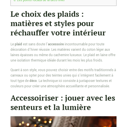
6.
Les points focaux de la déco hiver
Le choix des plaids :
matières et styles pour
réchauffer votre intérieur
Le
plaid
est sans doute l’
accessoire
incontournable pour toute
décoration d’hiver réussie. Les matières varient du coton léger aux
laines épaisses ou même du cachemire luxueux. Le plaid en laine offre
une isolation thermique idéale durant les mois les plus froids.
Quant à son style, vous pouvez choisir entre des motifs traditionnels à
carreaux ou opter pour des teintes unies qui s’intègrent facilement à
tout type de
déco
. La technique ici consiste à juxtaposer textures et
couleurs pour créer une atmosphère accueillante et personnalisée.
Accessoiriser : jouer avec les
senteurs et la lumière