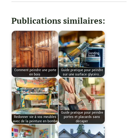
Publications similaires:
Comment peindre une porte
Guide pratique pour peindre
en bois
sur une surface glycéro…
Guide pratique pour peindre
Redonner vie à vos meubles
portes et placards sans
avec de la peinture en bombe
décaper