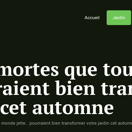
Accueil
Jardin
 mortes que to
raient bien tr
n cet automne
e monde jette… pourraient bien transformer votre jardin cet autom