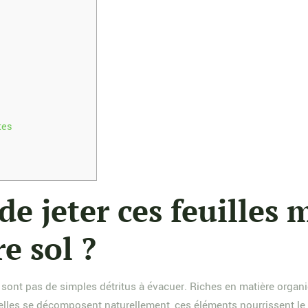
tes
de jeter ces feuilles 
e sol ?
 sont pas de simples détritus à évacuer. Riches en matière organ
lles se décomposent naturellement, ces éléments nourrissent le so