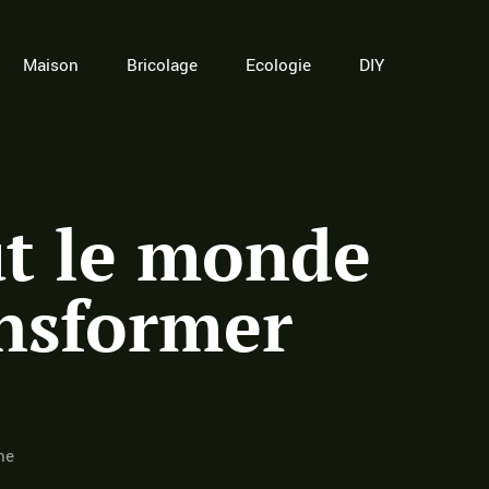
Maison
Bricolage
Ecologie
DIY
ut le monde
ansformer
ne