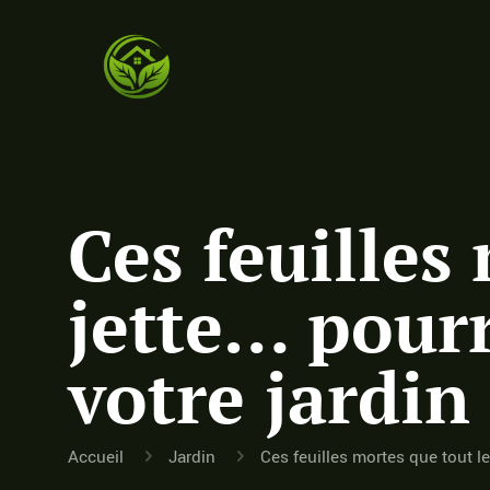
Ces feuilles
jette… pour
votre jardi
Accueil
Jardin
Ces feuilles mortes que tout l