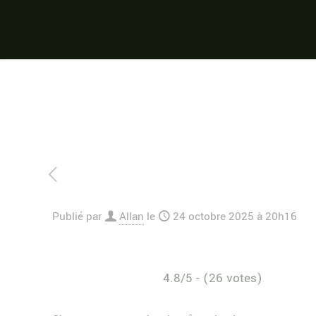
Publié par
Allan
le
24 octobre 2025 à 20h16
4.8/5 - (26 votes)