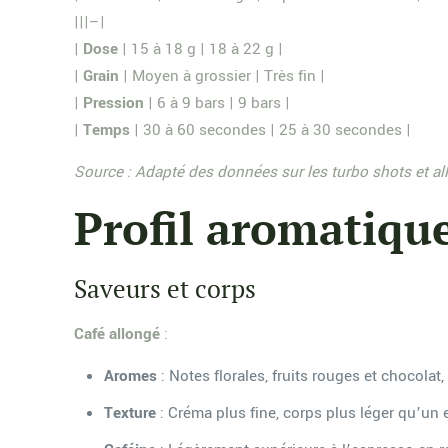
|||–|
|
Dose
| 15 à 18 g | 18 à 22 g |
|
Grain
| Moyen à grossier | Très fin |
|
Pression
| 6 à 9 bars | 9 bars |
|
Temps
| 30 à 60 secondes | 25 à 30 secondes |
Source : Adapté des données sur les turbo shots et al
Profil aromatique
Saveurs et corps
Café allongé
:
Aromes
: Notes florales, fruits rouges et chocola
Texture
: Créma plus fine, corps plus léger qu’un 