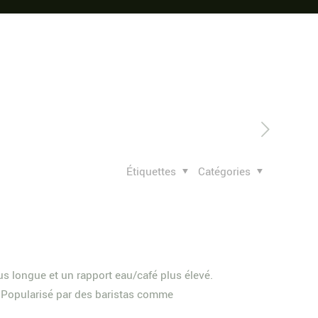
Étiquettes
Catégories
lus longue et un rapport eau/café plus élevé.
ré. Popularisé par des baristas comme