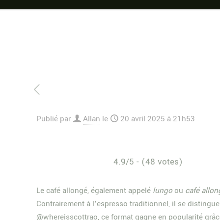
Publié par
Allan
le
20 avril 2025 à 21h53
4.9/5 - (48 votes)
Le café allongé, également appelé
lungo
ou
café allon
Contrairement à l’espresso traditionnel, il se distingu
@whereisscottrao, ce format gagne en popularité grâce