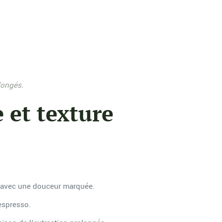
longés.
 et texture
t, avec une douceur marquée.
espresso.