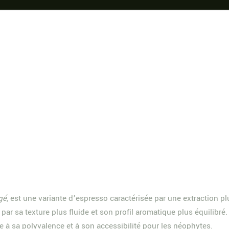
gé
, est une variante d’espresso caractérisée par une extraction p
e par sa texture plus fluide et son profil aromatique plus équilib
 à sa polyvalence et à son accessibilité pour les néophytes.