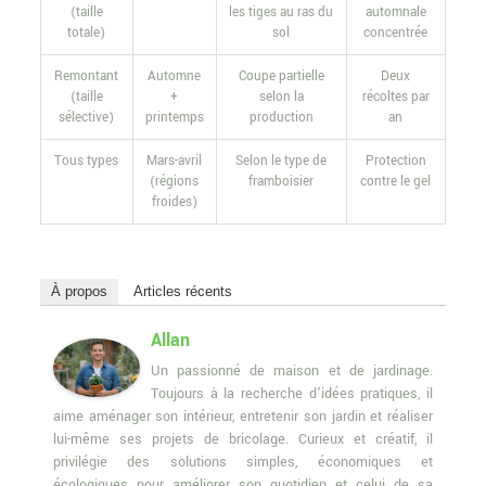
(taille
les tiges au ras du
automnale
totale)
sol
concentrée
Remontant
Automne
Coupe partielle
Deux
(taille
+
selon la
récoltes par
sélective)
printemps
production
an
Tous types
Mars-avril
Selon le type de
Protection
(régions
framboisier
contre le gel
froides)
À propos
Articles récents
Allan
Un passionné de maison et de jardinage.
Toujours à la recherche d’idées pratiques, il
aime aménager son intérieur, entretenir son jardin et réaliser
lui-même ses projets de bricolage. Curieux et créatif, il
privilégie des solutions simples, économiques et
écologiques pour améliorer son quotidien et celui de sa