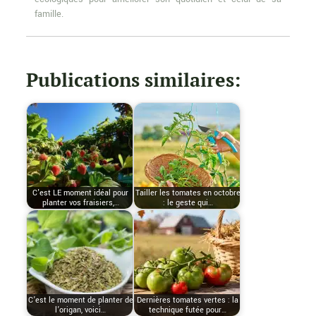
famille.
Publications similaires:
C'est LE moment idéal pour
Tailler les tomates en octobre
planter vos fraisiers,…
: le geste qui…
C’est le moment de planter de
Dernières tomates vertes : la
l’origan, voici…
technique futée pour…