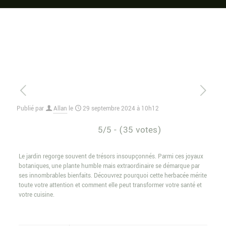
Publié par
Allan
le
29 septembre 2024 à 10h12
5/5 - (35 votes)
Le jardin regorge souvent de trésors insoupçonnés. Parmi ces joyaux
botaniques, une plante humble mais extraordinaire se démarque par
ses innombrables bienfaits. Découvrez pourquoi cette herbacée mérite
toute votre attention et comment elle peut transformer votre santé et
votre cuisine.