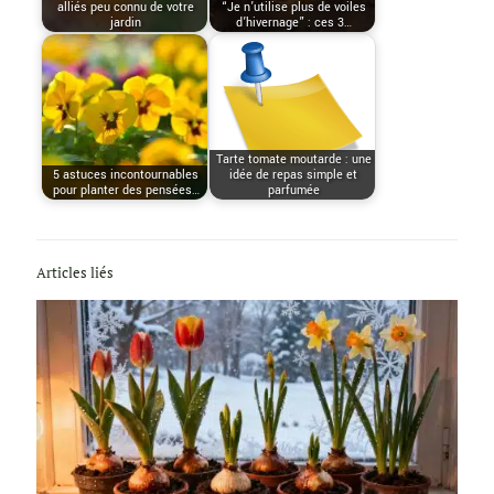
alliés peu connu de votre
“Je n’utilise plus de voiles
jardin
d’hivernage” : ces 3…
Tarte tomate moutarde : une
5 astuces incontournables
idée de repas simple et
pour planter des pensées…
parfumée
Articles liés