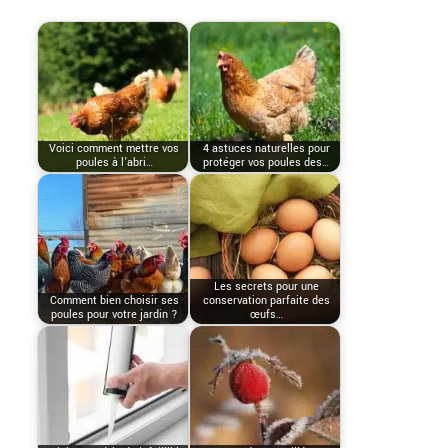
Voici comment mettre vos
4 astuces naturelles pour
poules à l’abri…
protéger vos poules des…
Les secrets pour une
Comment bien choisir ses
conservation parfaite des
poules pour votre jardin ?
œufs…