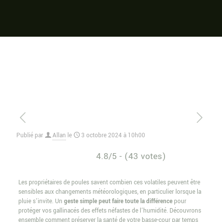
Publié par
Allan
le
3 octobre 2024 à 10h00
4.8/5 - (43 votes)
Les propriétaires de poules savent combien ces volatiles peuvent être
sensibles aux changements météorologiques, en particulier lorsque la
pluie s’invite. Un
geste simple peut faire toute la différence
pour
protéger vos gallinacés des effets néfastes de l’humidité. Découvrons
ensemble comment préserver la santé de votre basse-cour par temps