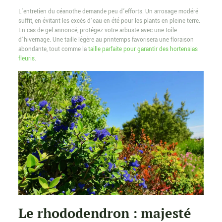
L’entretien du céanothe demande peu d’efforts. Un arrosage modéré
suffit, en évitant les excès d’eau en été pour les plants en pleine terre.
En cas de gel annoncé, protégez votre arbuste avec une toile
d’hivernage. Une taille légère au printemps favorisera une floraison
abondante, tout comme la
taille parfaite pour garantir des hortensias
fleuris
.
Le rhododendron : majesté