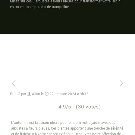
Misez sur ces 3 arbustes à fleurs bleues pour transformer votre jardin
en un véritable paradis de tranquillité
Publié par
Allan
le
22 octobre 2024 à 9h32
4.9/5 - (30 votes)
L’automne est la saison idéale pour embellir votre jardin avec des
arbustes à fleurs bleues. Ces plantes apportent une touche de sérénité
et de fraîcheur à votre espace extérieur. Découvrez notre sélection de