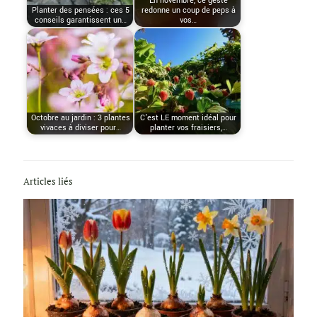
En novembre, ce geste
Planter des pensées : ces 5
redonne un coup de peps à
conseils garantissent un…
vos…
Octobre au jardin : 3 plantes
C'est LE moment idéal pour
vivaces à diviser pour…
planter vos fraisiers,…
Articles liés