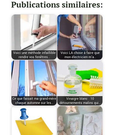
Publications similaires:
Voici une méthode infaillible
Voici LA chose à faire que
rendre vos fenêtres…
mon électricien m'a…
Ce que faisait ma grand-mère
Vinaigre blanc : 10
chaque automne sur les…
détournements malins qui…