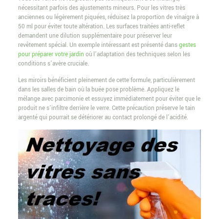
nécessitant parfois des ajustements mineurs. Pour les vitres très
anciennes ou légèrement piquées, réduisez la proportion de vinaigre à
50 ml pour éviter toute altération. Les surfaces traitées anti-reflet
demandent une dilution supplémentaire pour préserver leur
revêtement spécial. Un exemple intéressant est présenté dans
gestes
pour préparer votre jardin
où l’adaptation des techniques selon les
conditions s’avère cruciale.
Les miroirs bénéficient pleinement de cette formule, particulièrement
dans les salles de bain où la buée pose problème. Appliquez le
mélange avec parcimonie et essuyez immédiatement pour éviter que le
produit ne s’infiltre derrière le verre. Cette précaution préserve le tain
argenté qui pourrait se détériorer au contact prolongé de l’acidité.