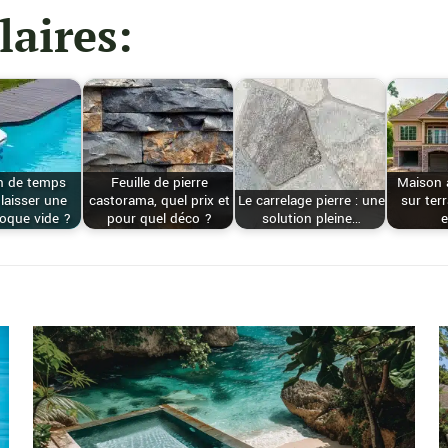
laires:
n de temps
Feuille de pierre
Maison 
laisser une
castorama, quel prix et
Le carrelage pierre : une
sur ter
coque vide ?
pour quel déco ?
solution pleine…
e