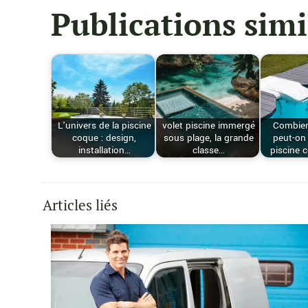
Publications simi
L’univers de la piscine
volet piscine immergé
Combie
coque : design,
sous plage, la grande
peut-on 
installation…
classe…
piscine 
Articles liés