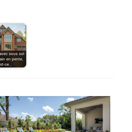
avec sous sol
rain en pente,
st-ce…