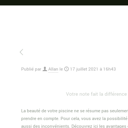
Publié par
Allan
le
17 juillet 2021 à 16h43
Votre note fait la différence 
La beauté de votre piscine ne se résume pas seulement
prendre en compte. Pour cela, vous avez la possibilité
aussi des inconvénients. Découvrez ici les avantages 