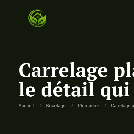
Carrelage pl
le détail qu
Accueil
Bricolage
Plomberie
Carrelage p