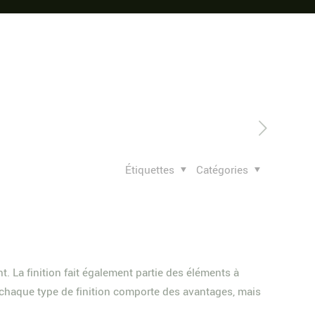
Étiquettes
Catégories
 La finition fait également partie des éléments à
er chaque type de finition comporte des avantages, mais