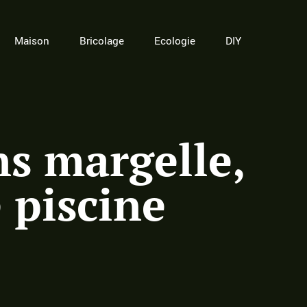
Maison
Bricolage
Ecologie
DIY
ns margelle,
e piscine