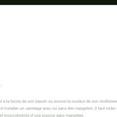
!
 à la forme de son bassin ou encore la couleur de son revêtement.
 d’installer un carrelage avec ou sans des margelles. Il faut not
et inconvénients d’une piscine sans margelles.