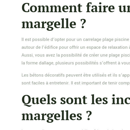
Comment faire un
margelle ?
Il est possible d’opter pour un carrelage plage piscin
autour de l’édifice pour offrir un espace de relaxatio
Aussi, vous avez la possibilité de créer une plage pisc
la forme dallage, plusieurs possibilités s’offrent à vous.
Les bétons décoratifs peuvent être utilisés et ils s’app
sont faciles à entretenir. Il est important de tenir co
Quels sont les in
margelles ?