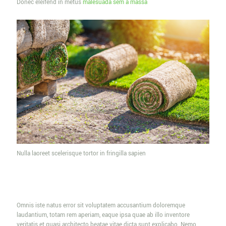
Donec eleifend in metus
malesuada sem a massa
Nulla laoreet scelerisque tortor in fringilla sapien
Omnis iste natus error sit voluptatem accusantium doloremque
laudantium, totam rem aperiam, eaque ipsa quae ab illo inventore
veritatis et quasi architecto beatae vitae dicta sunt explicabo. Nemo