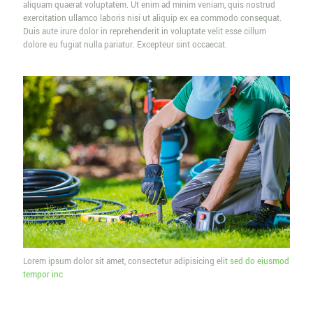
aliquam quaerat voluptatem. Ut enim ad minim veniam, quis nostrud
exercitation ullamco laboris nisi ut aliquip ex ea commodo consequat.
Duis aute irure dolor in reprehenderit in voluptate velit esse cillum
dolore eu fugiat nulla pariatur. Excepteur sint occaecat.
Lorem ipsum dolor sit amet, consectetur adipisicing elit
sed do eiusmod
tempor inc