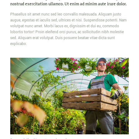
nostrud exercitation ullamco. Ut enim ad minim aute irure dolor.
Phasellus sit amet nunc sed leo convallis malesuada. Aliquam justo
augue, egestas et iaculis sed, ultrices et nisi. Suspendisse potenti. Nam
volutpat nunc amet. Morbi lacus ex, dignissim et dui eu, commodo
lobortis tortor! Proin eleifend orci purus, ac sollicitudin nibh molestie
sed. Aliquam erat volutpat. Duis posuere beatae vitae dicta sunt
explicabo.