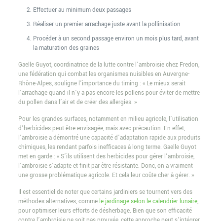
Effectuer au minimum deux passages
Réaliser un premier arrachage juste avant la pollinisation
Procéder à un second passage environ un mois plus tard, avant
la maturation des graines
Gaelle Guyot, coordinatrice de la lutte contre l’ambroisie chez Fredon,
une fédération qui combat les organismes nuisibles en Auvergne-
Rhône-Alpes, souligne l’importance du timing : « Le mieux serait
l’arrachage quand il n’y a pas encore les pollens pour éviter de mettre
du pollen dans l’air et de créer des allergies. »
Pour les grandes surfaces, notamment en milieu agricole, l’utilisation
d’herbicides peut être envisagée, mais avec précaution. En effet,
l’ambroisie a démontré une capacité d’adaptation rapide aux produits
chimiques, les rendant parfois inefficaces à long terme. Gaelle Guyot
met en garde : « S’ils utilisent des herbicides pour gérer l’ambroisie,
l’ambroisie s’adapte et finit par être résistante. Donc, on a vraiment
une grosse problématique agricole. Et cela leur coûte cher à gérer. »
Il est essentiel de noter que certains jardiniers se tournent vers des
méthodes alternatives, comme
le jardinage selon le calendrier lunaire
,
pour optimiser leurs efforts de désherbage. Bien que son efficacité
contre l’ambroisie ne soit pas prouvée, cette approche peut s’intégrer