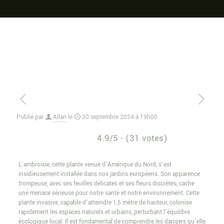
Publié par
Allan
le
30 septembre 2024 à 19h00
4.9/5 - (31 votes)
L’ambroisie, cette plante venue d’Amérique du Nord, s’est
insidieusement installée dans nos jardins européens. Son apparence
trompeuse, avec ses feuilles délicates et ses fleurs discrètes, cache
une menace sérieuse pour notre santé et notre environnement. Cette
plante invasive, capable d’atteindre 1,5 mètre de hauteur, colonise
rapidement les espaces naturels et urbains, perturbant l’équilibre
écologique local. Il est fondamental de comprendre les dangers qu’elle