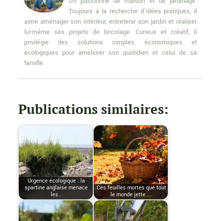
Un passionné de maison et de jardinage.
Toujours à la recherche d’idées pratiques, il
aime aménager son intérieur, entretenir son jardin et réaliser
lui-même ses projets de bricolage. Curieux et créatif, il
privilégie des solutions simples, économiques et
écologiques pour améliorer son quotidien et celui de sa
famille.
Publications similaires:
Urgence écologique : la
spartine anglaise menace
Ces feuilles mortes que tout
les…
le monde jette……