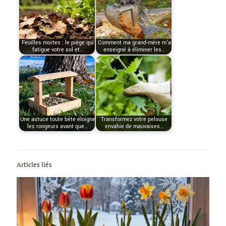
Feuilles mortes : le piège qui
Comment ma grand-mère m'a
fatigue votre sol et…
enseigné à éliminer les…
Une astuce toute bête éloigne
Transformez votre pelouse
les rongeurs avant que…
envahie de mauvaises…
Articles liés