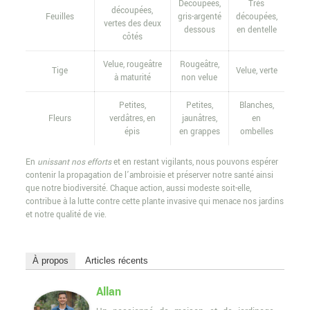
Découpées,
Très
découpées,
Feuilles
gris-argenté
découpées,
vertes des deux
dessous
en dentelle
côtés
Velue, rougeâtre
Rougeâtre,
Tige
Velue, verte
à maturité
non velue
Petites,
Petites,
Blanches,
Fleurs
verdâtres, en
jaunâtres,
en
épis
en grappes
ombelles
En
unissant nos efforts
et en restant vigilants, nous pouvons espérer
contenir la propagation de l’ambroisie et préserver notre santé ainsi
que notre biodiversité. Chaque action, aussi modeste soit-elle,
contribue à la lutte contre cette plante invasive qui menace nos jardins
et notre qualité de vie.
À propos
Articles récents
Allan