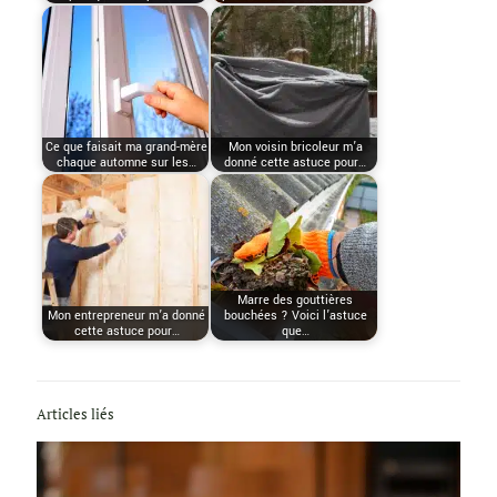
Ce que faisait ma grand-mère
Mon voisin bricoleur m’a
chaque automne sur les…
donné cette astuce pour…
Marre des gouttières
Mon entrepreneur m’a donné
bouchées ? Voici l’astuce
cette astuce pour…
que…
Articles liés