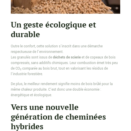
Un geste écologique et
durable
Outre le confort, cette solution s’inscrit dans une démarche
respectueuse de l’environnement.
Les granulés sont issus de
déchets de scierie
et de copeaux de bois
compressés, sans additifs chimiques. Leur combustion émet très peu
de CO₂ comparée au bois brut, tout en valorisant les résidus de
l’industrie forestière.
De plus, le meilleur rendement signifie moins de bois brûlé pour la
même chaleur produite. C’est donc une double économie :
énergétique et écologique.
Vers une nouvelle
génération de cheminées
hybrides