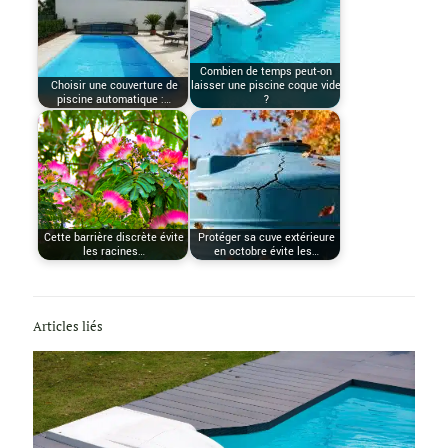
Combien de temps peut-on
Choisir une couverture de
laisser une piscine coque vide
piscine automatique :…
?
Cette barrière discrète évite
Protéger sa cuve extérieure
les racines…
en octobre évite les…
Articles liés